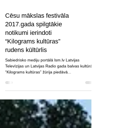
Cēsu mākslas festivāla
2017.gada spilgtākie
notikumi ierindoti
“Kilograms kultūras”
rudens kūltūrlis
Sabiedrisko mediju portālā lsm.lv Latvijas
Televīzijas un Latvijas Radio gada balvas kultūrā
“Kilograms kultūras” žūrija piedāvā...