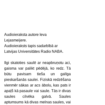
Audioieraksta autore Ieva 
Lejasmeijere. 
Audioieraksts tapis sadarbībā ar 
Latvijas Universitātes Radio NABA.
Ilgi skatoties saulē ar neapbruņotu aci, 
gaisma var palikt pēdējā, ko redz. Tā 
būtu pavisam tieša un galīga 
pieskaršanās saulei. Fiziskā redzēšana 
vienmēr sākas ar acs ābolu, kas pats ir 
apaļš kā pasaule vai saule. Tās ir divas 
saules cilvēka galvā. Saules 
aptumsums kā divas melnas saules, vai 