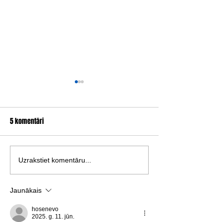
5 komentāri
Vika Eksta, VELNEZERS
KATRĪNA NEIBURGA,
Uzrakstiet komentāru...
MIERINĀJUMS, 2021
Jaunākais
hosenevo
2025. g. 11. jūn.