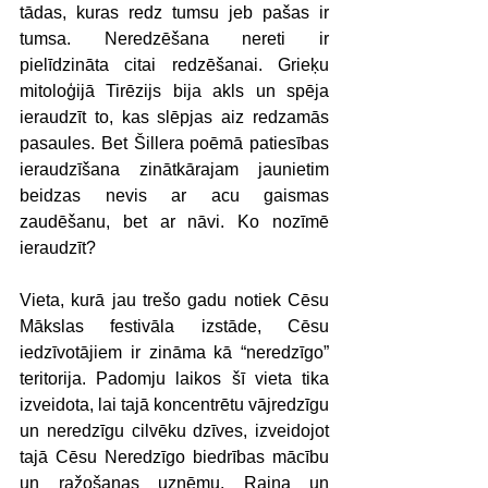
tādas, kuras redz tumsu jeb pašas ir 
tumsa. Neredzēšana nereti ir 
pielīdzināta citai redzēšanai. Grieķu 
mitoloģijā Tirēzijs bija akls un spēja 
ieraudzīt to, kas slēpjas aiz redzamās 
pasaules. Bet Šillera poēmā patiesības 
ieraudzīšana zinātkārajam jaunietim 
beidzas nevis ar acu gaismas 
zaudēšanu, bet ar nāvi. Ko nozīmē 
ieraudzīt?
Vieta, kurā jau trešo gadu notiek Cēsu 
Mākslas festivāla izstāde, Cēsu 
iedzīvotājiem ir zināma kā “neredzīgo” 
teritorija. Padomju laikos šī vieta tika 
izveidota, lai tajā koncentrētu vājredzīgu 
un neredzīgu cilvēku dzīves, izveidojot 
tajā Cēsu Neredzīgo biedrības mācību 
un ražošanas uzņēmu. Raiņa un 