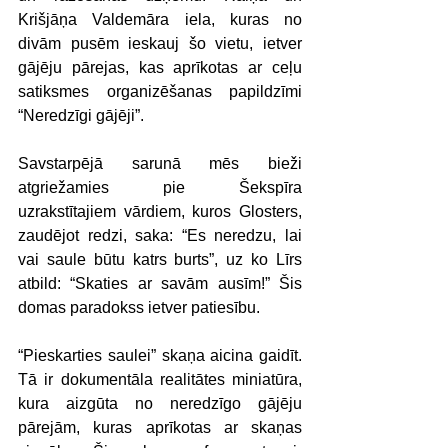
Krišjāņa Valdemāra iela, kuras no 
divām pusēm ieskauj šo vietu, ietver 
gājēju pārejas, kas aprīkotas ar ceļu 
satiksmes organizēšanas papildzīmi 
“Neredzīgi gājēji”.
Savstarpējā sarunā mēs bieži 
atgriežamies pie Šekspīra 
uzrakstītajiem vārdiem, kuros Glosters, 
zaudējot redzi, saka: “Es neredzu, lai 
vai saule būtu katrs burts”, uz ko Līrs 
atbild: “Skaties ar savām ausīm!” Šis 
domas paradokss ietver patiesību.
“Pieskarties saulei” skaņa aicina gaidīt. 
Tā ir dokumentāla realitātes miniatūra, 
kura aizgūta no neredzīgo gājēju 
pārejām, kuras aprīkotas ar skaņas 