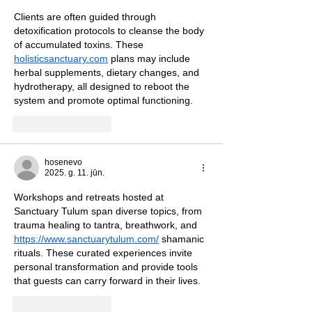
Clients are often guided through 
detoxification protocols to cleanse the body 
of accumulated toxins. These 
holisticsanctuary.com
 plans may include 
herbal supplements, dietary changes, and 
hydrotherapy, all designed to reboot the 
system and promote optimal functioning.
Patīk
Atbildēt
hosenevo
2025. g. 11. jūn.
Workshops and retreats hosted at 
Sanctuary Tulum span diverse topics, from 
trauma healing to tantra, breathwork, and 
https://www.sanctuarytulum.com/
 shamanic 
rituals. These curated experiences invite 
personal transformation and provide tools 
that guests can carry forward in their lives.
Patīk
Atbildēt