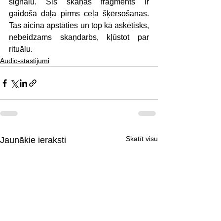
signālu. Šis skaņas fragments ir 
gaidošā daļa pirms ceļa šķērsošanas. 
Tas aicina apstāties un top kā askētisks, 
nebeidzams skaņdarbs, kļūstot par 
rituālu.
Audio-stastijumi
Skatīt visu
Jaunākie ieraksti