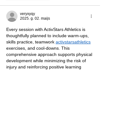
veryxyqy
2025. g. 02. maijs
Every session with ActivStars Athletics is 
thoughtfully planned to include warm-ups, 
skills practice, teamwork 
activstarsathletics
exercises, and cool-downs. This 
comprehensive approach supports physical 
development while minimizing the risk of 
injury and reinforcing positive learning 
habits.
Patīk
Atbildēt
unknownytube
2025. g. 20. febr.
Kaiser OTC benefits
 provide members with 
discounts on over-the-counter medications, 
vitamins, and health essentials, promoting 
better health management and cost-