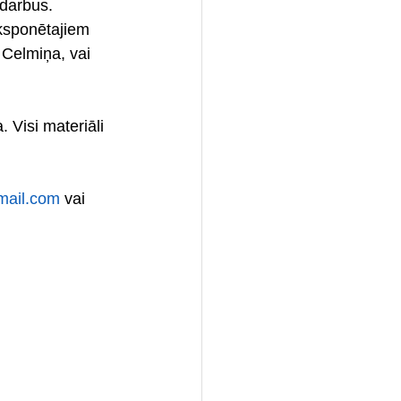
 darbus. 
ksponētajiem 
 Celmiņa, vai 
!
 Visi materiāli 
mail.com
 vai 