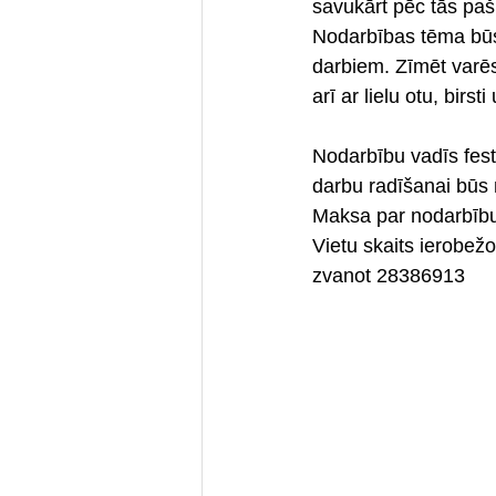
savukārt pēc tās paši
Nodarbības tēma būs
darbiem. Zīmēt varēs 
arī ar lielu otu, birs
Nodarbību vadīs festi
darbu radīšanai būs 
Maksa par nodarbību
Vietu skaits ierobežot
zvanot 28386913