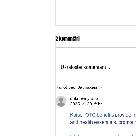
2 komentāri
Uzrakstiet komentāru...
Brīvdabas kino pēdējais seanss
Kārtot pēc:
Jaunākais
unknownytube
2025. g. 20. febr.
Kaiser OTC benefits
 provide m
and health essentials, promoti