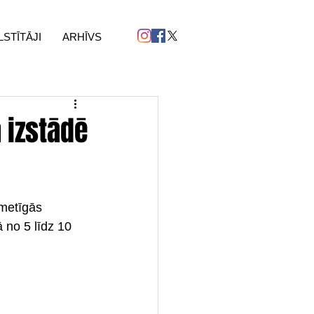
LSTĪTĀJI
ARHĪVS
 izstādē
kmetīgās 
no 5 līdz 10 