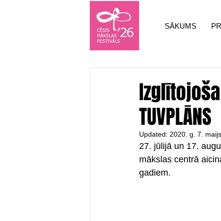
SĀKUMS
P
Izglītojoš
TUVPLĀNS
Updated:
2020. g. 7. maij
27. jūlijā un 17. au
mākslas centrā aici
gadiem.