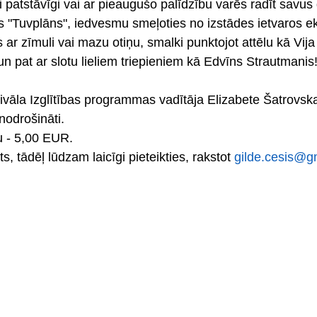
 patstāvīgi vai ar pieaugušo palīdzību varēs radīt savus
 "Tuvplāns", iedvesmu smeļoties no izstādes ietvaros e
ar zīmuli vai mazu otiņu, smalki punktojot attēlu kā Vija
ti un pat ar slotu lieliem triepieniem kā Edvīns Strautmanis
vāla Izglītības programmas vadītāja Elizabete Šatrovska.
nodrošināti. 
 - 5,00 EUR.
s, tādēļ lūdzam laicīgi pieteikties, rakstot 
gilde.cesis@g