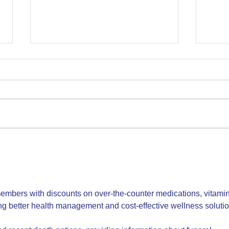
Klāt 
Tikšanās ar teātra kritiķi Silviju
Radzobi
embers with discounts on over-the-counter medications, vitamin
ng better health management and cost-effective wellness solutio