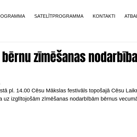
ROGRAMMA
SATELĪTPROGRAMMA
KONTAKTI
ATBA
a bērnu zīmēšanas nodarbība
s
gustā pl. 14.00 Cēsu Mākslas festivāls topošajā Cēsu Lai
na uz izglītojošām zīmēšanas nodarbībām bērnus vecumā 