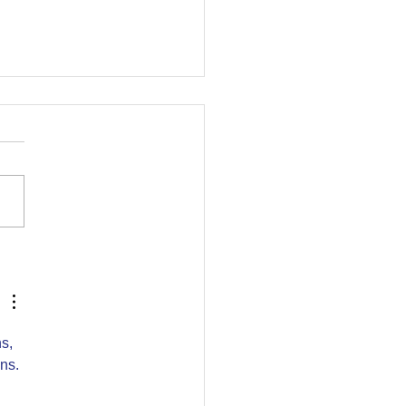
ir teātru Grand Prix skate
s, 
ns.