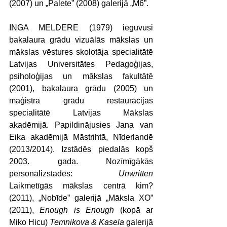
(2007) un „Palete” (2008) galerijā „M6”.
INGA MELDERE (1979) ieguvusi 
bakalaura grādu vizuālās mākslas un 
mākslas vēstures skolotāja specialitātē 
Latvijas Universitātes Pedagoģijas, 
psiholoģijas un mākslas fakultātē 
(2001), bakalaura grādu (2005) un 
maģistra grādu restaurācijas 
specialitātē Latvijas Mākslas 
akadēmijā. Papildinājusies Jana van 
Eika akadēmijā Māstrihtā, Nīderlandē 
(2013/2014). Izstādēs piedalās kopš 
2003. gada. Nozīmīgākās 
personālizstādes: 
Unwritten
Laikmetīgās mākslas centrā kim? 
(2011), „Nobīde” galerijā „Māksla XO” 
(2011), 
Enough is Enough
 (kopā ar 
Miko Hicu) 
Temnikova & Kasela
 galerijā 