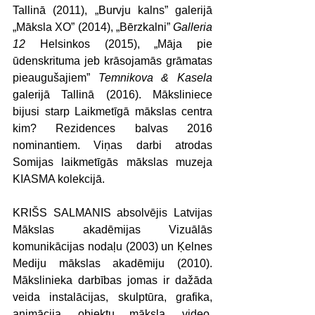
Tallinā (2011), „Burvju kalns” galerijā 
„Māksla XO” (2014), „Bērzkalni” 
Galleria 
12
 Helsinkos (2015), „Māja pie 
ūdenskrituma jeb krāsojamās grāmatas 
pieaugušajiem” 
Temnikova & Kasela
galerijā Tallinā (2016). Māksliniece 
bijusi starp Laikmetīgā mākslas centra 
kim? Rezidences balvas 2016 
nominantiem. Viņas darbi atrodas 
Somijas laikmetīgās mākslas muzeja 
KIASMA kolekcijā.
KRIŠS SALMANIS absolvējis Latvijas 
Mākslas akadēmijas Vizuālās 
komunikācijas nodaļu (2003) un Ķelnes 
Mediju mākslas akadēmiju (2010). 
Mākslinieka darbības jomas ir dažāda 
veida instalācijas, skulptūra, grafika, 
animācija, objektu māksla, video, 