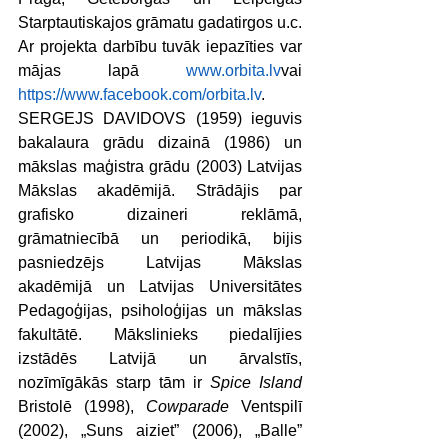
Starptautiskajos grāmatu gadatirgos u.c. 
Ar projekta darbību tuvāk iepazīties var 
mājas lapā 
www.orbita.lv
vai 
https://www.facebook.com/orbita.lv
.
SERGEJS DAVIDOVS (1959) ieguvis 
bakalaura grādu dizainā (1986) un 
mākslas maģistra grādu (2003) Latvijas 
Mākslas akadēmijā. Strādājis par 
grafisko dizaineri reklāmā, 
grāmatniecībā un periodikā, bijis 
pasniedzējs Latvijas Mākslas 
akadēmijā un Latvijas Universitātes 
Pedagoģijas, psiholoģijas un mākslas 
fakultātē. Mākslinieks piedalījies 
izstādēs Latvijā un ārvalstīs, 
nozīmīgākās starp tām ir 
Spice Island
Bristolē (1998), 
Cowparade
 Ventspilī 
(2002), „Suns aiziet” (2006), „Balle” 