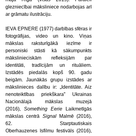
glezniecībai māksliniece nodarbojas arī 
ar grāmatu ilustrāciju.
IEVA EPNERE (1977) darbības sfēras ir 
fotogrāfijas, video un kino. Viņas 
mākslas raksturīgākā iezīme ir 
personiski stāsti kā sākumpunkts 
mākslinieciskām refleksijām par 
identitāti, tradīcijām un rituāliem. 
Izstādēs piedalās kopš 90. gadu 
beigām. Jaunākās grupu izstādes ar 
mākslinieces dalību ir: „Identitāte. Aiz 
nenoteiktības priekškara” Ukrainas 
Nacionālajā mākslas muzejā 
(2016), 
Something Eerie
 Laikmetīgās 
mākslas centrā 
Signal
 Malmē (2016), 
62. Starptautiskais 
Oberhauzenes īsfilmu festivāls (2016), 