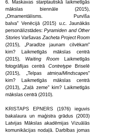
6. Maskavas starptautiskā laikmetīgās 
mākslas biennāle (2015), 
„Ornamentālisms. Purvīša 
balva” Venēcijā (2015) u.c. Jaunākās 
personālizstādes: 
Pyramiden and Other 
Stories
 Varšavas 
Zacheta Project Room
(2015), „Paradīze jaunam cilvēkam” 
kim? Laikmetīgās mākslas centrā 
(2015), 
Waiting Room
 Laikmetīgās 
fotogrāfijas centrā 
Contretype
 Briselē 
(2015), „Telpas atmiņa/
Mindscape
s” 
kim? Laikmetīgās mākslas centrā 
(2013), „Zaļā zeme” kim? Laikmetīgās 
mākslas centrā (2010).
KRISTAPS EPNERS (1976) ieguvis 
bakalaura un maģistra grādus (2003) 
Latvijas Mākslas akadēmijas Vizuālās 
komunikācijas nodaļā. Darbības jomas 