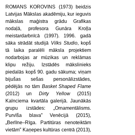
ROMANS KOROVINS (1973) beidzis 
Latvijas Mākslas akadēmiju, kur ieguvis 
mākslas maģistra grādu Grafikas 
nodaļā, profesora Gunāra Kroļļa 
meistardarbnīcā (1997). 1996. gadā 
sāka strādāt studijā 
Vilks Studio
, kopš 
tā laika paralēli māksla projektiem 
nodarbojas ar mūzikas un reklāmas 
klipu režiju. Izstādēs mākslinieks 
piedalās kopš 90. gadu sākuma; viņam 
bijušas sešas personālizstādes, 
pēdējās no tām 
Basket Shaped Flame
(2012) un 
Dirty Yellow
 (2015) 
Kalnciema kvartāla galerijā. Jaunākās 
grupu izstādes: „Ornamentālisms. 
Purvīša blava” Venēcijā (2015), 
„Berlīne–Rīga. Partitūras nenoteiktām 
vietām” Kaņepes kultūras centrā (2013), 