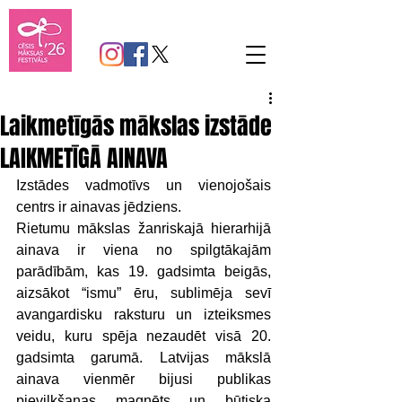
Laikmetīgās mākslas izstāde
LAIKMETĪGĀ AINAVA
Izstādes vadmotīvs un vienojošais 
centrs ir ainavas jēdziens. 
Rietumu mākslas žanriskajā hierarhijā 
ainava ir viena no spilgtākajām 
parādībām, kas 19. gadsimta beigās, 
aizsākot “ismu” ēru, sublimēja sevī 
avangardisku raksturu un izteiksmes 
veidu, kuru spēja nezaudēt visā 20. 
gadsimta garumā. Latvijas mākslā 
ainava vienmēr bijusi publikas 
pievilkšanas magnēts un būtiska 