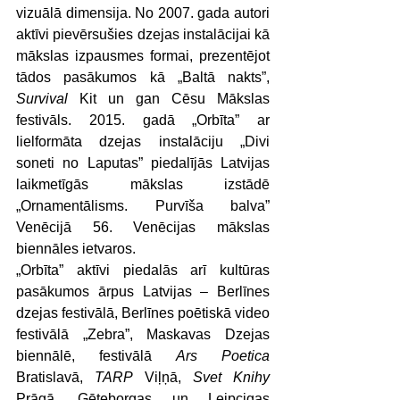
vizuālā dimensija. No 2007. gada autori 
aktīvi pievērsušies dzejas instalācijai kā 
mākslas izpausmes formai, prezentējot 
tādos pasākumos kā „Baltā nakts”, 
Survival
 Kit un gan Cēsu Mākslas 
festivāls. 2015. gadā „Orbīta” ar 
lielformāta dzejas instalāciju „Divi 
soneti no Laputas” piedalījās Latvijas 
laikmetīgās mākslas izstādē 
„Ornamentālisms. Purvīša balva” 
Venēcijā 56. Venēcijas mākslas 
biennāles ietvaros.
„Orbīta” aktīvi piedalās arī kultūras 
pasākumos ārpus Latvijas – Berlīnes 
dzejas festivālā, Berlīnes poētiskā video 
festivālā „Zebra”, Maskavas Dzejas 
biennālē, festivālā 
Ars Poetica
Bratislavā, 
TARP
 Viļņā, 
Svet Knihy
Prāgā, Gēteborgas un Leipcigas 