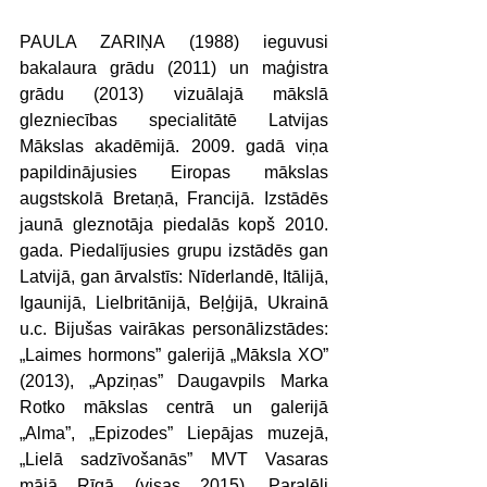
PAULA ZARIŅA (1988) ieguvusi 
bakalaura grādu (2011) un maģistra 
grādu (2013) vizuālajā mākslā 
glezniecības specialitātē Latvijas 
Mākslas akadēmijā. 2009. gadā viņa 
papildinājusies Eiropas mākslas 
augstskolā Bretaņā, Francijā. Izstādēs 
jaunā gleznotāja piedalās kopš 2010. 
gada. Piedalījusies grupu izstādēs gan 
Latvijā, gan ārvalstīs: Nīderlandē, Itālijā, 
Igaunijā, Lielbritānijā, Beļģijā, Ukrainā 
u.c. Bijušas vairākas personālizstādes: 
„Laimes hormons” galerijā „Māksla XO” 
(2013), „Apziņas” Daugavpils Marka 
Rotko mākslas centrā un galerijā 
„Alma”, „Epizodes” Liepājas muzejā, 
„Lielā sadzīvošanās” MVT Vasaras 
mājā Rīgā (visas 2015). Paralēli 