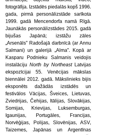
fotogrāfija. Izstādēs piedalās kopš 1996. 
gada, pirmā personālizstāde sarīkota 
1999. gadā Mencendorfa namā Rīgā. 
Jaunākās personālizstādes 2015. gadā 
bijušas Japānā; izstāžu zāles 
„Arsenāls” Radošajā darbnīcā (ar Annu 
Salmani) un galerijā „Alma”. Kopā ar 
Kasparu Podnieku Salmanis veidojis 
instalāciju 
North by Northeast
 Latvijas 
ekspozīcijai 55. Venēcijas mākslas 
biennālei 2012. gadā. Mākslinieks bijis 
eksponēts dažādās izstādēs un 
festivālos Vācijas, Šveices, Lietuvas, 
Zviedrijas, Čehijas, Itālijas, Slovākijas, 
Somijas, Krievijas, Luksemburgas, 
Igaunijas, Portugāles, Francijas, 
Norvēģijas, Polijas, Slovēnijas, ASV, 
Taizemes, Japānas un Argentīnas 