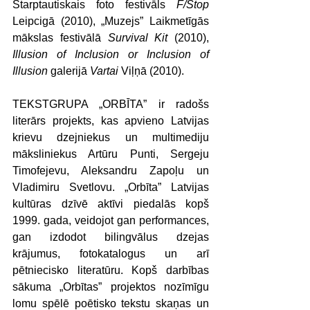
Starptautiskais foto festivāls 
F/Stop
Leipcigā (2010), „Muzejs” Laikmetīgās 
mākslas festivālā 
Survival Kit
 (2010), 
Illusion of Inclusion or Inclusion of 
Illusion
 galerijā 
Vartai
 Viļņā (2010).
TEKSTGRUPA „ORBĪTA” ir radošs 
literārs projekts, kas apvieno Latvijas 
krievu dzejniekus un multimediju 
māksliniekus Artūru Punti, Sergeju 
Timofejevu, Aleksandru Zapoļu un 
Vladimiru Svetlovu. „Orbīta” Latvijas 
kultūras dzīvē aktīvi piedalās kopš 
1999. gada, veidojot gan performances, 
gan izdodot bilingvālus dzejas 
krājumus, fotokatalogus un arī 
pētniecisko literatūru. Kopš darbības 
sākuma „Orbītas” projektos nozīmīgu 
lomu spēlē poētisko tekstu skaņas un 