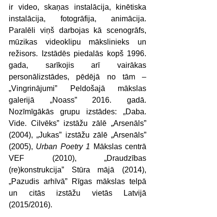
ir video, skaņas instalācija, kinētiska 
instalācija, fotogrāfija, animācija. 
Paralēli viņš darbojas kā scenogrāfs, 
mūzikas videoklipu mākslinieks un 
režisors. Izstādēs piedalās kopš 1996. 
gada, sarīkojis arī vairākas 
personālizstādes, pēdējā no tām – 
„Vingrinājumi” Peldošajā mākslas 
galerijā „Noass” 2016. gadā. 
Nozīmīgākās grupu izstādes: „Daba. 
Vide. Cilvēks” izstāžu zālē „Arsenāls” 
(2004), „Jukas” izstāžu zālē „Arsenāls” 
(2005), 
Urban Poetry 1
 Mākslas centrā 
VEF (2010), „Draudzības 
(re)konstrukcija” Stūra mājā (2014), 
„Pazudis arhīvā” Rīgas mākslas telpā 
un citās izstāžu vietās Latvijā 
(2015/2016).