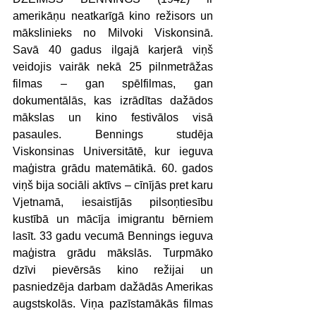
amerikāņu neatkarīgā kino režisors un 
mākslinieks no Milvoki Viskonsinā. 
Savā 40 gadus ilgajā karjerā viņš 
veidojis vairāk nekā 25 pilnmetrāžas 
filmas – gan spēlfilmas, gan 
dokumentālās, kas izrādītas dažādos 
mākslas un kino festivālos visā 
pasaules. Bennings studēja 
Viskonsinas Universitātē, kur ieguva 
maģistra grādu matemātikā. 60. gados 
viņš bija sociāli aktīvs – cīnījās pret karu 
Vjetnamā, iesaistījās pilsoņtiesību 
kustībā un mācīja imigrantu bērniem 
lasīt. 33 gadu vecumā Bennings ieguva 
maģistra grādu mākslās. Turpmāko 
dzīvi pievērsās kino režijai un 
pasniedzēja darbam dažādās Amerikas 
augstskolās. Viņa pazīstamākās filmas 