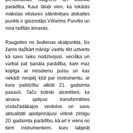
parādība. Kaut tālab vien, ka lokālās 
mākslas vēstures sākotnējais atskaites 
punkts ir gleznotājs Vilhelms Purvītis un 
viņa radītās ainavas.
Raugoties no šodienas skatpunkta, šis 
žanrs dažkārt mānīgi varētu tikt uztverts 
kā savu laiku nodzīvojusi, vecišķa un 
varbūt pat banāla parādība, kam maz 
kopīga ar mūsdienu pulsu un kas 
nekādi nespēj kļūt par instrumentu, ar 
kura palīdzību atklāt 21. gadsimta 
pasauli. Taču būtiski atcerēties, ka 
ainava spējusi transformēties 
visdažādākajos veidolos un savu 
aktualitāti apstiprinājusi virknē zīmīgu 
20. gadsimta parādību, kā arī ir viens no 
tiem instrumentiem, kuru labprāt 