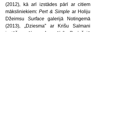
(2012), kā arī izstādes pārī ar citiem 
māksliniekiem: 
Pert & Simple
 ar Holiju 
Džeimsu 
Surface
 galerijā Notingemā 
(2013), „Dziesma” ar Krišu Salmani 
izstāžu zāles „Arsenāls” Radošajā 
darbnīcā (2015), 
Human / Nature
 ar 
Hannu Havanu 
Back Room
 galerijā 
Londonā (2016) un 
The Visitors
 ar 
Patrīciju Maliganu 
NX Project Space
Londonā (2016). Paralēli māksliniece 
strādā kā grafiskā dizainere un izstāžu 
iekārtotāja.
KRISTAPS PĒTERSONS (1982) 
ieguvis bakalaura grādu kompozīcijā un 
kontrabasa spēlē (2005) un maģistra 
grādu kompozīcijā (2007) Jāzepa Vītola 
Latvijas Mūzikas akadēmijā. 
Papildinājies Enshedes mūzikas 