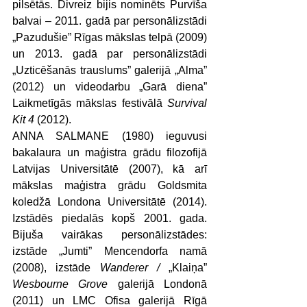
pilsētās. Divreiz bijis nominēts Purvīša 
balvai – 2011. gadā par personālizstādi 
„Pazudušie” Rīgas mākslas telpā (2009) 
un 2013. gadā par personālizstādi 
„Uzticēšanās trauslums” galerijā „Alma” 
(2012) un videodarbu „Garā diena” 
Laikmetīgās mākslas festivālā 
Survival 
Kit 4
 (2012).
ANNA SALMANE (1980) ieguvusi 
bakalaura un maģistra grādu filozofijā 
Latvijas Universitātē (2007), kā arī 
mākslas maģistra grādu Goldsmita 
koledžā Londona Universitātē (2014). 
Izstādēs piedalās kopš 2001. gada. 
Bijuša vairākas personālizstādes: 
izstāde „Jumti” Mencendorfa namā 
(2008), izstāde 
Wanderer /
 „Klaiņa” 
Wesbourne Grove
 galerijā Londonā 
(2011) un LMC Ofisa galerijā Rīgā 