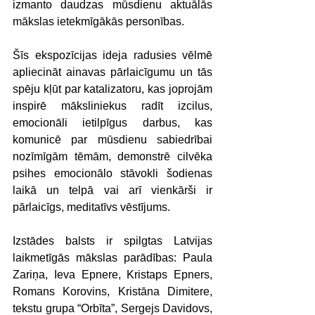
izmanto daudzas mūsdienu aktuālās 
mākslas ietekmīgākās personības.
Šīs ekspozīcijas ideja radusies vēlmē 
apliecināt ainavas pārlaicīgumu un tās 
spēju kļūt par katalizatoru, kas joprojām 
inspirē māksliniekus radīt izcilus, 
emocionāli ietilpīgus darbus, kas 
komunicē par mūsdienu sabiedrībai 
nozīmīgām tēmām, demonstrē cilvēka 
psihes emocionālo stāvokli šodienas 
laikā un telpā vai arī vienkārši ir 
pārlaicīgs, meditatīvs vēstījums.
Izstādes balsts ir spilgtas Latvijas 
laikmetīgās mākslas parādības: Paula 
Zariņa, Ieva Epnere, Kristaps Epners, 
Romans Korovins, Kristāna Dimitere, 
tekstu grupa “Orbīta”, Sergejs Davidovs, 