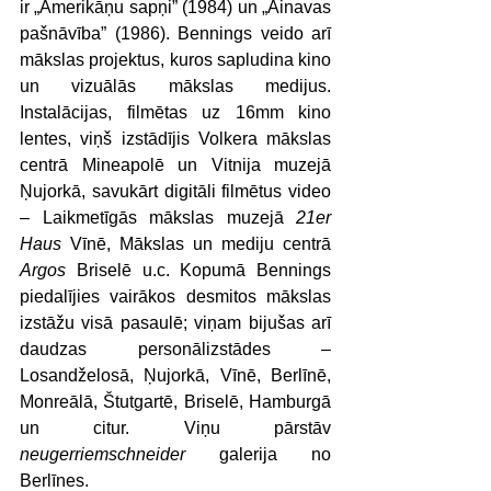
ir „Amerikāņu sapņi” (1984) un „Ainavas 
pašnāvība” (1986). Bennings veido arī 
mākslas projektus, kuros sapludina kino 
un vizuālās mākslas medijus. 
Instalācijas, filmētas uz 16mm kino 
lentes, viņš izstādījis Volkera mākslas 
centrā Mineapolē un Vitnija muzejā 
Ņujorkā, savukārt digitāli filmētus video 
– Laikmetīgās mākslas muzejā 
21er 
Haus
 Vīnē, Mākslas un mediju centrā 
Argos
 Briselē u.c. Kopumā Bennings 
piedalījies vairākos desmitos mākslas 
izstāžu visā pasaulē; viņam bijušas arī 
daudzas personālizstādes – 
Losandželosā, Ņujorkā, Vīnē, Berlīnē, 
Monreālā, Štutgartē, Briselē, Hamburgā 
un citur. Viņu pārstāv 
neugerriemschneider
 galerija no 
Berlīnes.