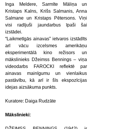
Inga Meldere, Sarmīte Māliņa un 
Kristaps Kalns, Krišs Salmanis, Anna 
Salmane un Kristaps Pētersons. Viņi 
visi radījuši jaundarbus īpaši šai 
izstādei.
“Laikmetīgās ainavas” ietvaros izstādīts 
arī vācu izcelsmes amerikāņu 
eksperimentālā kino režisors un 
mākslinieks Džeimss Bennings – viņa 
videodarbs FAROCKI reflektē par 
ainavas mainīgumu un vienlaikus 
pastāvību, kā arī ir šīs ekspozīcijas 
idejas aizsākuma punkts.
Kuratore: Daiga Rudzāte
Mākslinieki:
DŽEIMSS BENNINGS (1942) ir 