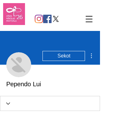
Vairāk darbību
Sekot
Pependo Lui