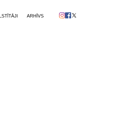
LSTĪTĀJI
ARHĪVS