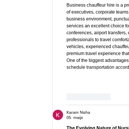
Business chauffeur hire is a pr
of executives, corporate teams,
business environment, punctuali
services an excellent choice fo
conferences, airport transfers, 
professionals to travel comfort
vehicles, experienced chauffeu
premium travel experience that
One of the biggest advantages 
schedule transportation accordi
Patīk
Atbildēt
Karam Nisha
05. maijs
The Evolving Nature of Nur