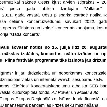
ermūzikai saknes Cēsīs kļūst arvien stiprākas – 201
is” piecu gadu jubilejā dzirdējām “Valkīras” p
, 2021. gada vasarā Cēsu pilsparka estrādē notika R
rešā cēliena koncertuzvedums, savukārt 2022. gada
 operas “Tristans un Izolde” koncertatskaņojumu, kas no
orijā “Gada koncerts”.
vāls šovasar notiks no 15. jūlija līdz 20. august
 mākslas izstādes, koncertus, teātra izrādes un ope
 Pilna festivāla programma tiks izziņota jau drīzum
īgfrīds” ir jau tirdzniecībā un nopērkamas koncertzāle
rdzniecības vietās un internetā www.bilsesuparadize.lv. 
eras “Zīgfrīds” koncertatskaņojumu atbalsta SEB ba
alsts Kultūrkapitāla fonds, 
AJ Power
 un 
Moller auto
. 
iropas Eiropas Reģionālās attīstības fonda finansiālu atb
U finansējums pandēmijas krīzes seku mazināšanai.