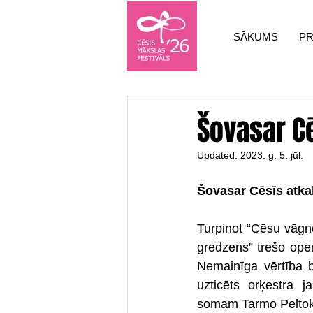
SĀKUMS
P
Šovasar C
Updated:
2023. g. 5. jūl.
Šovasar Cēsīs atka
Turpinot “Cēsu vāgne
gredzens” trešo oper
Nemainīga vērtība bū
uzticēts orķestra j
somam Tarmo Peltok