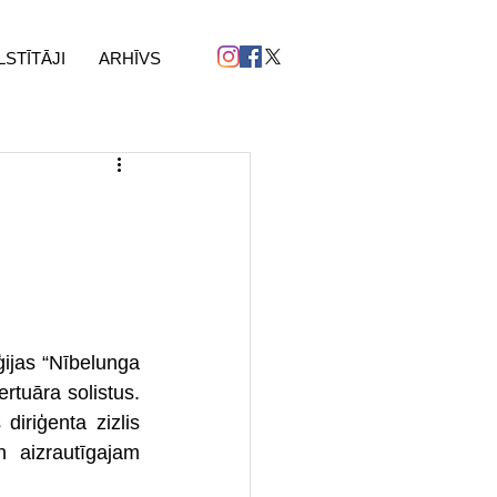
LSTĪTĀJI
ARHĪVS
ijas “Nībelunga 
tuāra solistus. 
iriģenta zizlis 
 aizrautīgajam 