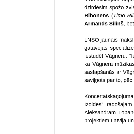
dzirdēsim spožo zvie
Rīhonens 
(
Timo Ri
Armands Siliņš
, be
LNSO jaunais mākslin
gatavojas specializ
iestudēt Vāgneru: “I
ka Vāgnera mūzikas 
sastapšanās ar Vāgne
saviļņots par to, pē
Koncertatskaņojuma 
Izoldes” radošaja
Aleksandram Lobanov
projektiem Latvijā un 