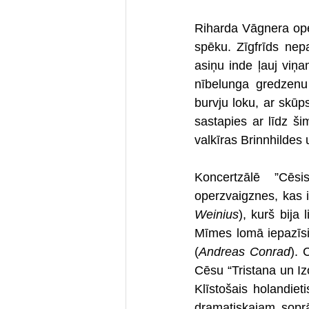
Riharda Vāgnera oper
spēku. Zīgfrīds nep
asiņu inde ļauj viņa
nībelunga gredzenu 
burvju loku, ar skūps
sastapies ar līdz š
valkīras Brinnhildes
Koncertzālē ”Cēsi
operzvaigznes, kas i
Weinius
), kurš bija
Mīmes lomā iepazīsim
(
Andreas Conrad
). 
Cēsu “Tristana un Iz
Klīstošais holandiet
dramatiskajam sop