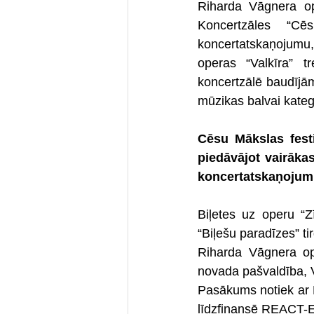
Riharda Vāgnera op
Koncertzāles “Cēs
koncertatskaņojumu
operas “Valkīra” t
koncertzālē baudījām
mūzikas balvai kateg
Cēsu Mākslas festi
piedāvājot vairākas
koncertatskaņojumu.
Biļetes uz operu “Z
“Biļešu paradīzes” ti
Riharda Vāgnera op
novada pašvaldība, V
Pasākums notiek ar E
līdzfinansē REACT-E