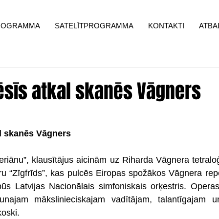
ROGRAMMA
SATELĪTPROGRAMMA
KONTAKTI
ATBA
ēsīs atkal skanēs Vāgners
l skanēs Vāgners
riānu”, klausītājus aicinām uz Riharda Vāgnera tetraloģ
u “Zīgfrīds”, kas pulcēs Eiropas spožākos Vāgnera reper
s Latvijas Nacionālais simfoniskais orķestris. Operas d
aunajam mākslinieciskajam vadītājam, talantīgajam un
oski.