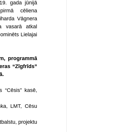
9. gada jūnijā 
irmā cēliena 
iharda Vāgnera 
 vasarā atkal 
minēts Lielajai 
am, programmā 
ras “Zīgfrīds” 
ā.
s “Cēsis” kasē, 
nka, LMT, Cēsu 
alstu, projektu 