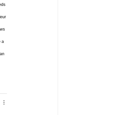
eds 
eur 
ows 
 a 
an 