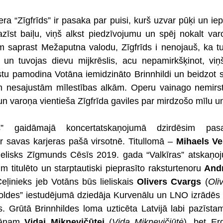
a “Zīgfrīds” ir pasaka par puisi, kurš uzvar pūķi un iepa
azīst baiļu, viņš alkst piedzīvojumu un spēj nokalt va
m saprast Mežaputna valodu, Zīgfrīds i nenojauš, ka tu
un tuvojas dievu mijkrēslis, acu nepamirkšķinot, viņ
tu pamodina Votāna iemidzināto Brinnhildi un beidzot saj
im nesajustām mīlestības alkām. Operu vainago nemirst
 un varoņa vientieša Zīgfrīda gaviles par mirdzošo mīlu u
s” gaidāmajā koncertatskaņojumā dzirdēsim pasa
r savas karjeras pašā virsotnē. Titullomā – 
Mihaels Ve
 lielisks Zīgmunds Cēsīs 2019. gada “Valkīras” atskaņo
 titulēto un starptautiski pieprasīto raksturtenoru 
And
Ceļinieks jeb Votāns būs lieliskais 
Olivers Cvargs
 (
Oli
oldes” iestudējumā dziedāja Kurvenālu un LNO izrādēs bi
is. Grūtā Brinnhildes loma uzticēta Latvijā labi pazīstam
rānam 
Vidai Miknevičūtei
 (
Vida Miknevičiūtė
), bet Er