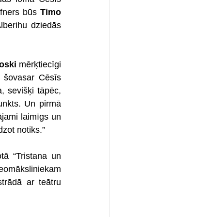
afners būs 
Timo 
), kuru Cēsu “Valkīrā” iepazinām kā Hundingu, Alberihu dziedās 
oski
 mērķtiecīgi 
 šovasar Cēsīs 
 sevišķi tāpēc, 
nkts. Un pirmā 
jami laimīgs un 
zot notiks.”
ā “Tristana un 
omāksliniekam 
rādā ar teātru 