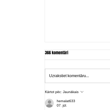
366 komentāri
Uzrakstiet komentāru...
Satiksmes ierobežojumi Cēsu
Kārtot pēc:
Jaunākais
pilsētas svētkos un operas
hemalat633
“Zīgfrīds” laikā
07. jūl.