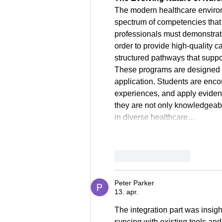
The modern healthcare environ
spectrum of competencies that e
professionals must demonstrate 
order to provide high-quality 
structured pathways that suppor
These programs are designed t
application. Students are encou
experiences, and apply evidenc
they are not only knowledgeabl
in diverse healthcare…
Patīk
Atbildēt
Peter Parker
13. apr.
The integration part was insight
syncing with existing tools an