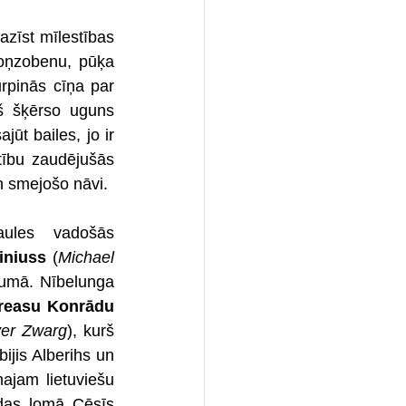
zīst mīlestības 
roņzobenu, pūķa 
rpinās cīņa par 
š šķērso uguns 
ūt bailes, jo ir 
ību zaudējušās 
n smejošo nāvi.
ules vadošās 
iniuss 
(
Michael 
jumā. Nībelunga 
reasu Konrādu
ver Zwarg
), kurš 
jis Alberihs un 
ajam lietuviešu 
das lomā Cēsīs 