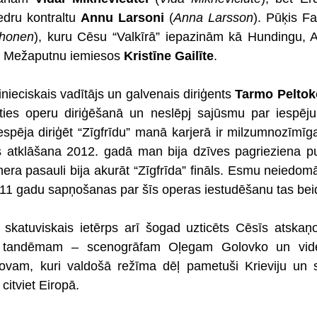
dru kontraltu 
Annu Larsoni
 (
Anna Larsson
). Pūķis F
ihonen
t Mežaputnu iemiesos 
Kristīne Gailīte
.
ieciskais vadītājs un galvenais diriģents 
Tarmo Peltok
ēties operu diriģēšanā un neslēpj sajūsmu par iespēju
espēja diriģēt “Zīgfrīdu” manā karjerā ir milzumnozīmīga,
atklāšana 2012. gadā man bija dzīves pagrieziena pu
ra pasauli bija akurāt “Zīgfrīda” fināls. Esmu neiedomā
c 11 gadu sapņošanas par šīs operas iestudēšanu tas beid
skatuviskais ietērps arī šogad uzticēts Cēsīs atskaņot
m tandēmam – scenogrāfam Oļegam Golovko un vide
am, kuri valdošā režīma dēļ pametuši Krieviju un st
citviet Eiropā.