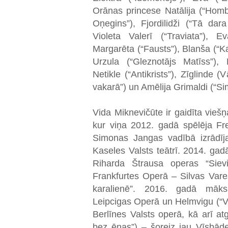
Orānas princese Natālija (“Hombu
Oņegins”), Fjordilidži (“Tā dara 
Violeta Valerī (“Traviata”), E
Margarēta (“Fausts”), Blanša (“K
Urzula (“Gleznotājs Matīss”), 
Netikle (“Antikrists”), Zīglinde 
vakarā”) un Amēlija Grimaldi (“S
Vida Miknevičūte ir gaidīta vieš
kur viņa 2012. gadā spēlēja Fre
Simonas Jangas vadībā izrādīja 
Kaseles Valsts teātrī. 2014. gad
Riharda Štrausa operas “Siev
Frankfurtes Operā – Silvas Va
karalienē”. 2016. gadā māksli
Leipcigas Operā un Helmvigu (“V
Berlīnes Valsts operā, kā arī at
bez ēnas”) – šoreiz jau Vīsbāde