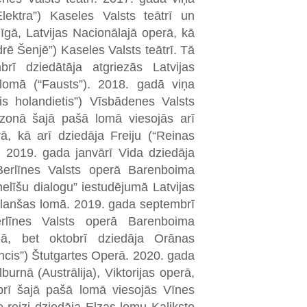
lektra”) Kaseles Valsts teātrī un
īgā, Latvijas Nacionālajā operā, kā
rē Šenjē”) Kaseles Valsts teātrī. Tā
ī dziedātāja atgriezās Latvijas
lomā (“Fausts”). 2018. gadā viņa
is holandietis”) Vīsbādenes Valsts
ezonā šajā pašā lomā viesojās arī
ā, kā arī dziedāja Freiju (“Reinas
. 2019. gada janvārī Vida dziedāja
 Berlīnes Valsts operā Barenboima
elīšu dialogu” iestudējumā Latvijas
 Blanšas lomā. 2019. gada septembrī
rlīnes Valsts operā Barenboima
jumā, bet oktobrī dziedāja Orānas
incis”) Štutgartes Operā. 2020. gada
burnā (Austrālija), Viktorijas operā,
brī šajā pašā lomā viesojās Vīnes