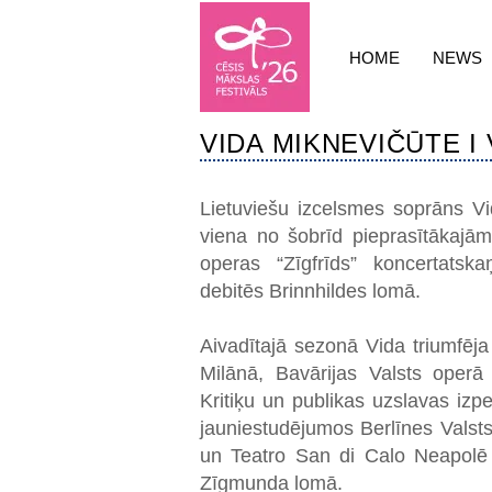
HOME
NEWS
VIDA MIKNEVIČŪTE I V
Lietuviešu izcelsmes soprāns Vi
viena no šobrīd pieprasītākajā
operas “Zīgfrīds” koncertatsk
debitēs Brinnhildes lomā.
Aivadītajā sezonā Vida triumfēj
Milānā, Bavārijas Valsts oper
Kritiķu un publikas uzslavas izpe
jauniestudējumos Berlīnes Vals
un Teatro San di Calo Neapolē
Zīgmunda lomā.