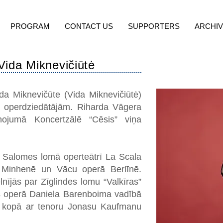
PROGRAM
CONTACT US
SUPPORTERS
ARCHI
ida Miknevičiūtė
da Miknevičūte (Vida Miknevičiūtė)
m operdziedātājām. Riharda Vāgera
aņojumā Koncertzālē “Cēsis” viņa
a Salomes lomā operteātrī La Scala
ā Minhenē un Vācu operā Berlīnē.
lnījās par Zīglindes lomu “Valkīras”
ts operā Daniela Barenboima vadībā
 kopā ar tenoru Jonasu Kaufmanu