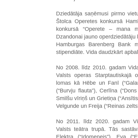
Dziedātāja saņēmusi pirmo viet
Štolca Operetes konkursā Hambu
konkursā “Operete – mana mī
Dzandonai jauno operdziedātāju k
Hamburgas Barenberg Bank mā
stipendiāte. Vida daudzkārt apba
No 2008. līdz 2010. gadam Vid
Valsts operas Starptautiskajā 
lomas kā Hēbe un Fanī (“Galan
(“Burvju flauta”), Cerlīna (“Don
Smilšu vīriņš un Grietiņa (“Ansīti
Velgunde un Freija (“Reinas zelts”
No 2011. līdz 2020. gadam Vi
Valsts teātra trupā. Tās sastā
Elektra (“Idomenejs”), Eva (“Ev