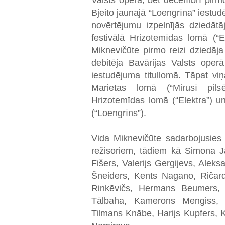
Valsts operā, bet decembrī pirmo
Bjeito jaunajā “Loengrīna” iestu
novērtējumu izpelnījās dziedāt
festivālā Hrizotemīdas lomā (“
Miknevičūte pirmo reizi dziedāj
debitēja Bavārijas Valsts oper
iestudējuma titullomā. Tāpat vi
Marietas lomā (“Mirusī pils
Hrizotemīdas lomā (“Elektra”) u
(“Loengrīns”).
Vida Miknevičūte sadarbojusies
režisoriem, tādiem kā Simona 
Fišers, Valerijs Gergijevs, Ale
Šneiders, Kents Nagano, Ričard
Rinkēvičs, Hermans Beumers, k
Tālbaha, Kamerons Mengiss, K
Tilmans Knābe, Harijs Kupfers, 