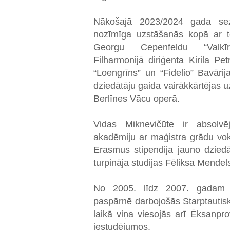
Nākošajā 2023/2024 gada sez
nozīmīga uzstāšanās kopā ar 
Georgu Cepenfeldu “Valkīra
Filharmonijā diriģenta Kirila P
“Loengrīns” un “Fidelio” Bavār
dziedātāju gaida vairākkārtējas 
Berlīnes Vācu operā.
Vidas Miknevičūte ir absolv
akadēmiju ar maģistra grādu vo
Erasmus stipendija jauno dziedā
turpināja studijas Fēliksa Mende
No 2005. līdz 2007. gadam M
paspārnē darbojošās Starptautisk
laikā viņa viesojās arī Ēksanpr
iestudējumos.