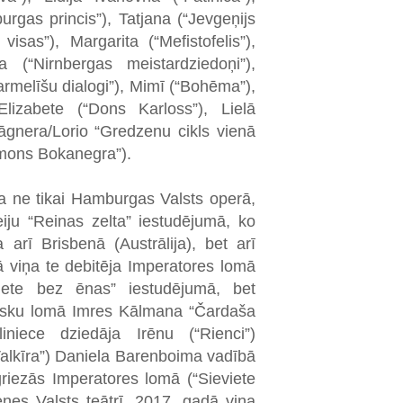
rgas princis”), Tatjana (“Jevgeņijs
visas”), Margarita (“Mefistofelis”),
va (“Nirnbergas meistardziedoņi”),
armelīšu dialogi”), Mimī (“Bohēma”),
Elizabete (“Dons Karloss”), Lielā
(Vāgnera/Lorio “Gredzenu cikls vienā
imons Bokanegra”).
ņa ne tikai Hamburgas Valsts operā,
iju “Reinas zelta” iestudējumā, ko
arī Brisbenā (Austrālija), bet arī
ā viņa te debitēja Imperatores lomā
iete bez ēnas” iestudējumā, bet
resku lomā Imres Kālmana “Čardaša
niece dziedāja Irēnu (“Rienci”)
alkīra”) Daniela Barenboima vadībā
griezās Imperatores lomā (“Sieviete
nes Valsts teātrī. 2017. gadā viņa