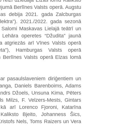
 reizi dziedāja Elzas lomu Kaliksto
dējumā Berlīnes Valsts operā. Augstu
ājas debija 2021. gada Zalcburgas
Elektra”). 2021./2022. gada sezonā
a Salomi Maskavas Lielajā teātrī un
ā Lehāra operetes “Džudita” jaunā
ņa atgriezās arī Vīnes Valsts operā
ēta”), Hamburgas Valsts operā
n Berlīnes Valsts operā Elzas lomā
 ar pasaulslaveniem diriģentiem un
Janga, Daniels Barenboims, Adams
ksandrs Džoels, Unsuna Kima, Pēters
s Milzs, F. Velzers-Mests, Gintars
ā arī Lorenco Fjoroni, Katarīna
aliksto Bjeito, Johanness Šics,
Kristofs Nels, Toms Raizers un Vera