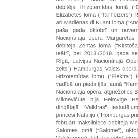
debitēja Hrizotemīdas lomā (“E
Elizabetes lomā (“Tanheizers”) R
arī Madlēnas di Kuaņī lomā (“And
paša gada oktobrī un novembr
Nacionālajā operā Margarētas 
debitēja Zentas lomā (“Klīstoša
teātrī, bet 2018./2019. gada s
Rīgā, Latvijas Nacionālajā Oper
zelts”) Hamburgas Valsts operā
Hrizotemīdas lomu (“Elektra”)
vadībā un piedalījās jaunā “Karm
Nacionālajā operā, atgriežoties
Miknevičūte bija Helmvige Be
diriģētajā “Valkīras” iestudē
princesi Natāliju (“Homburgas pr
februārī māksliniece debitēja Mel
Salomes lomā (“Salome”), okto