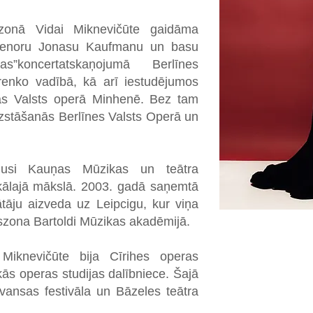
onā Vidai Miknevičūte gaidāma
tenoru Jonasu Kaufmanu un basu
s”koncertatskaņojumā Berlīnes
etrenko vadībā, kā arī iestudējumos
ijas Valsts operā Minhenē. Bez tam
uzstāšanās Berlīnes Valsts Operā un
ējusi Kauņas Mūzikas un teātra
kālajā mākslā. 2003. gadā saņemtā
tāju aizveda uz Leipcigu, kur viņa
lszona Bartoldi Mūzikas akadēmijā.
iknevičūte bija Cīrihes operas
ās operas studijas dalībniece. Šajā
ovansas festivāla un Bāzeles teātra