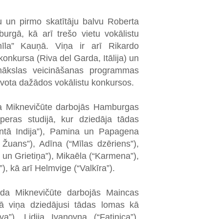
u un pirmo skatītāju balvu Roberta
rgā, kā arī trešo vietu vokālistu
la” Kauņā. Viņa ir arī Rikardo
onkursa (Riva del Garda, Itālija) un
kslas veicināšanas programmas
lvota dažādos vokālistu konkursos.
a Miknevičūte darbojās Hamburgas
operas studijā, kur dziedāja tādas
tā Indija”), Pamina un Papagena
s Žuans”), Adīna (“Mīlas dzēriens”),
s un Grietiņa”), Mikaēla (“Karmena”),
), kā arī Helmvige (“Valkīra”).
da Miknevičūte darbojās Maincas
vā viņa dziedājusi tādas lomas kā
a”), Lidija Ivanovna (“Fatinica”),