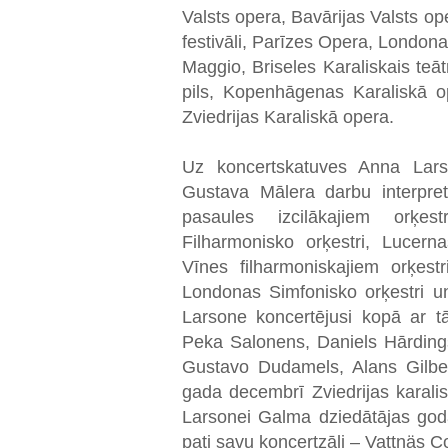
Valsts opera, Bavārijas Valsts 
festivāli, Parīzes Opera, London
Maggio, Briseles Karaliskais teā
pils, Kopenhāgenas Karaliskā 
Zviedrijas Karaliskā opera.
Uz koncertskatuves Anna Larson
Gustava Mālera darbu interpret
pasaules izcilākajiem orķes
Filharmonisko orķestri, Lucern
Vīnes filharmoniskajiem orķest
Londonas Simfonisko orķestri u
Larsone koncertējusi kopā ar 
Peka Salonens, Daniels Hārding
Gustavo Dudamels, Alans Gilbe
gada decembrī Zviedrijas karali
Larsonei Galma dziedātājas goda
pati savu koncertzāli – Vattnäs 