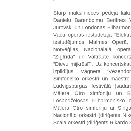
Starp mākslinieces pēdējā lai
Danielu Barenboimu Berlīnes V
Jurovski un Londonas Filharmonis
Vācu operas iestudētajā “Elekt
iestudējumos Malmes Operā, Z
Norvēģijas Nacionālajā oper
“Zīgfrīdā” un Valtraute konce
“Dievu mijkrēslī”. Uz koncerts
izpildījusi Vāgnera “Vēzend
Simfonisko orķestri un maestr
Ludvigsburgas festivālā (sadar
Mālera Otro simfoniju un 
Losandželosas Filharmonisko o
Mālera Otro simfoniju ar Singa
Nacionālo orķestri (diriģents Ni
Scala orķestri (diriģents Rikardo Š