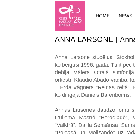
HOME
NEWS
ANNA LARSONE | Anna
Anna Larsone studējusi Stokhol
ko beigusi 1996. gadā. Tūlīt pēc 
debija Mālera Otrajā simfonij
orķestri Klaudio Abado vadībā, k
– Erda Vāgnera “Reinas zeltā”, 
ko diriģēja Daniels Barenboims.
Annas Larsones daudzo lomu ska
titulloma Masnē “Herodiadē”, 
“Valkīrā”, Dalila Sensānsa “Sam
“Peleasā un Melizandē” uz tā