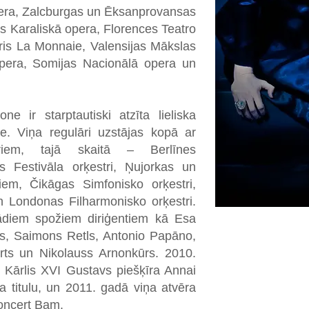
opera, Zalcburgas un Ēksanprovansas
as Karaliskā opera, Florences Teatro
tris La Monnaie, Valensijas Mākslas
opera, Somijas Nacionālā opera un
e ir starptautiski atzīta lieliska
e. Viņa regulāri uzstājas kopā ar
triem, tajā skaitā – Berlīnes
as Festivāla orķestri, Ņujorkas un
riem, Čikāgas Simfonisko orķestri,
n Londonas Filharmonisko orķestri.
tādiem spožiem diriģentiem kā Esa
s, Saimons Retls, Antonio Papāno,
rts un Nikolauss Arnonkūrs. 2010.
s Kārlis XVI Gustavs piešķīra Annai
 titulu, un 2011. gadā viņa atvēra
Concert Bam.