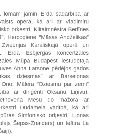
ka lomām jāmin Erda sadarbībā ar
alsts operā, kā arī ar Vladimiru
ko orķestri, Klitaimnēstra Berlīnes
rā”, Hercogiene “Māsas Andželikas”
viedrijas Karaliskajā operā un
ā, Erda Esbjergas koncertzāles
rtzāles Müpa Budapest iestudētajā
katuves Anna Larsone pēdējos gados
onkas dziesmas” ar Barselonas
o Ono, Mālera “Dziesmu par zemi”
bībā ar diriģenti Oksanu Liņivu),
Bēthovena Mesu do mažorā ar
rķestri Dudamela vadībā, kā arī
pūras Simfonisko orķestri, Lionas
kolajs Šepss-Znaiders) un teātra La
aijī).