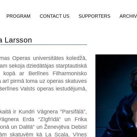
PROGRAM
CONTACT US
SUPPORTERS
ARCHI
 Larsson
mas Operas universitātes koledžā,
tam sekoja dziedātājas starptautiskā
ā kopā ar Berlīnes Filharmonisko
ā arī pirmā loma uz operas skatuves
Berlīnes Valsts operas iestudējumā,
itā ir Kundri Vāgnera “Parsifālā”,
Vāgnera Erda “Zīgfrīdā” un Frika
sonā un Dalilā” un Ženevjēva Debisī
dām skatuvēm kā La Scala, Vīnes