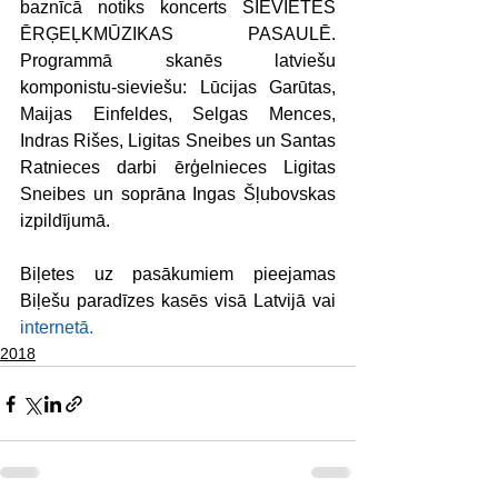
baznīcā notiks koncerts SIEVIETES 
ĒRĢEĻKMŪZIKAS PASAULĒ. 
Programmā skanēs latviešu 
komponistu-sieviešu: Lūcijas Garūtas, 
Maijas Einfeldes, Selgas Mences, 
Indras Rišes, Ligitas Sneibes un Santas 
Ratnieces darbi ērģelnieces Ligitas 
Sneibes un soprāna Ingas Šļubovskas 
izpildījumā.
Biļetes uz pasākumiem pieejamas 
Biļešu paradīzes kasēs visā Latvijā vai 
internetā.
2018