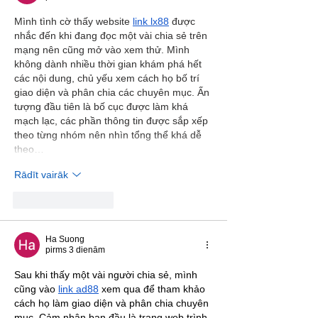
Mình tình cờ thấy website 
link lx88
 được 
nhắc đến khi đang đọc một vài chia sẻ trên 
mạng nên cũng mở vào xem thử. Mình 
không dành nhiều thời gian khám phá hết 
các nội dung, chủ yếu xem cách họ bố trí 
giao diện và phân chia các chuyên mục. Ấn 
tượng đầu tiên là bố cục được làm khá 
mạch lạc, các phần thông tin được sắp xếp 
theo từng nhóm nên nhìn tổng thể khá dễ 
theo…
Rādīt vairāk
Patīk
Atbildēt
Ha Suong
pirms 3 dienām
Sau khi thấy một vài người chia sẻ, mình 
cũng vào 
link ad88
 xem qua để tham khảo 
cách họ làm giao diện và phân chia chuyên 
mục. Cảm nhận ban đầu là trang web trình 