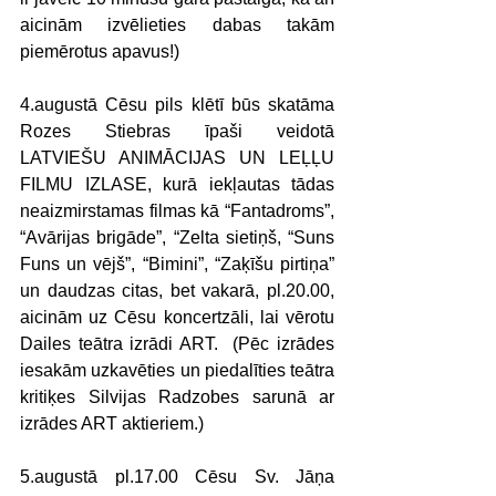
aicinām izvēlieties dabas takām 
piemērotus apavus!)
4.augustā Cēsu pils klētī būs skatāma 
Rozes Stiebras īpaši veidotā 
LATVIEŠU ANIMĀCIJAS UN LEĻĻU 
FILMU IZLASE, kurā iekļautas tādas 
neaizmirstamas filmas kā “Fantadroms”, 
“Avārijas brigāde”, “Zelta sietiņš, “Suns 
Funs un vējš”, “Bimini”, “Zaķīšu pirtiņa” 
un daudzas citas, bet vakarā, pl.20.00, 
aicinām uz Cēsu koncertzāli, lai vērotu 
Dailes teātra izrādi ART.  (Pēc izrādes 
iesakām uzkavēties un piedalīties teātra 
kritiķes Silvijas Radzobes sarunā ar 
izrādes ART aktieriem.)
5.augustā pl.17.00 Cēsu Sv. Jāņa 