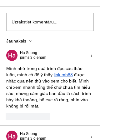
Šovakar ar filmu IELEJA tiks
Apmeklē Džeimsa 
Uzrakstiet komentāru...
noslēgta šī gada kino
izstādi gida pavad
programma MEŽS
Jaunākais
Ha Suong
pirms 3 dienām
Mình nhớ trong quá trình đọc các thảo 
luận, mình có để ý thấy 
link mb88
 được 
nhắc qua nên thử vào xem cho biết. Mình 
chỉ xem nhanh tổng thể chứ chưa tìm hiểu 
sâu, nhưng cảm giác ban đầu là cách trình 
bày khá thoáng, bố cục rõ ràng, nhìn vào 
không bị rối mắt.
Patīk
Atbildēt
Ha Suong
pirms 3 dienām