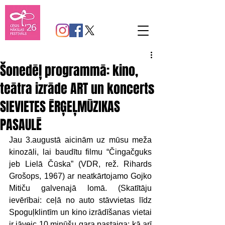
Šonedēļ programmā: kino,
teātra izrāde ART un koncerts
SIEVIETES ĒRĢEĻMŪZIKAS
PASAULĒ
Jau 3.augustā aicinām uz mūsu meža 
kinozāli, lai baudītu filmu “Čingačguks 
jeb Lielā Čūska” (VDR, rež. Rihards 
Grošops, 1967) ar neatkārtojamo Gojko 
Mitiču galvenajā lomā. (Skatītāju 
ievērībai: ceļā no auto stāvvietas līdz 
Spoguļklintīm un kino izrādīšanas vietai 
ir jāveic 10 minūšu gara pastaiga; kā arī 