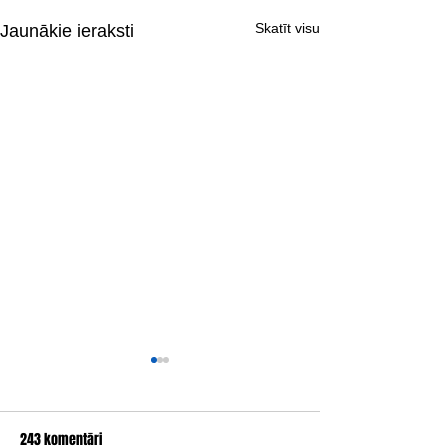
Skatīt visu
Jaunākie ieraksti
243 komentāri