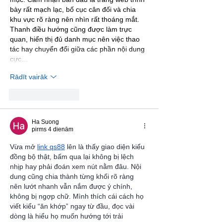
bày rất mạch lạc, bố cục cân đối và chia 
khu vực rõ ràng nên nhìn rất thoáng mắt. 
Thanh điều hướng cũng được làm trực 
quan, hiển thị đủ danh mục nên việc thao 
tác hay chuyển đổi giữa các phần nội dung 
cực…
Rādīt vairāk
Patīk
Atbildēt
Ha Suong
pirms 4 dienām
Vừa mở 
link qs88
 lên là thấy giao diện kiểu 
đồng bộ thật, bấm qua lại không bị lệch 
nhịp hay phải đoán xem nút nằm đâu. Nội 
dung cũng chia thành từng khối rõ ràng 
nên lướt nhanh vẫn nắm được ý chính, 
không bị ngợp chữ. Mình thích cái cách họ 
viết kiểu “ăn khớp” ngay từ đầu, đọc vài 
dòng là hiểu họ muốn hướng tới trải 